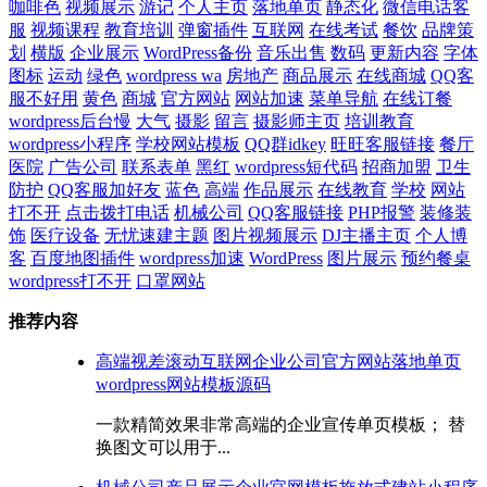
咖啡色
视频展示
游记
个人主页
落地单页
静态化
微信电话客
服
视频课程
教育培训
弹窗插件
互联网
在线考试
餐饮
品牌策
划
横版
企业展示
WordPress备份
音乐出售
数码
更新内容
字体
图标
运动
绿色
wordpress wa
房地产
商品展示
在线商城
QQ客
服不好用
黄色
商城
官方网站
网站加速
菜单导航
在线订餐
wordpress后台慢
大气
摄影
留言
摄影师主页
培训教育
wordpress小程序
学校网站模板
QQ群idkey
旺旺客服链接
餐厅
医院
广告公司
联系表单
黑红
wordpress短代码
招商加盟
卫生
防护
QQ客服加好友
蓝色
高端
作品展示
在线教育
学校
网站
打不开
点击拨打电话
机械公司
QQ客服链接
PHP报警
装修装
饰
医疗设备
无忧速建主题
图片视频展示
DJ主播主页
个人博
客
百度地图插件
wordpress加速
WordPress
图片展示
预约餐桌
wordpress打不开
口罩网站
推荐内容
高端视差滚动互联网企业公司官方网站落地单页
wordpress网站模板源码
一款精简效果非常高端的企业宣传单页模板； 替
换图文可以用于...