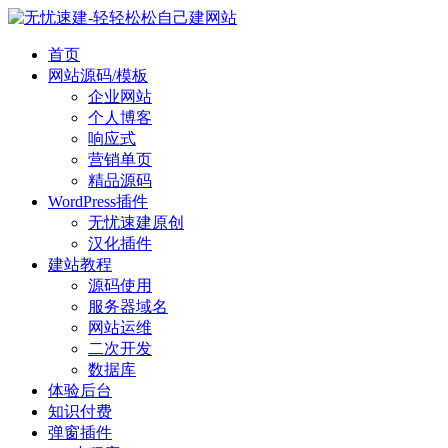
首页
网站源码/模板
企业网站
个人博客
响应式
营销单页
精品源码
WordPress插件
无忧速建原创
汉化插件
建站教程
源码使用
服务器域名
网站运维
二次开发
数据库
体验后台
知识付费
弹窗插件