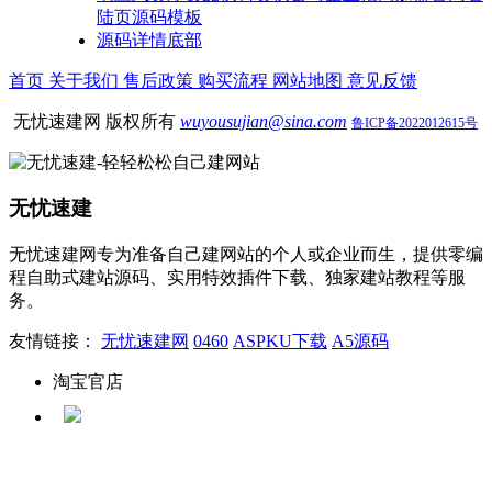
陆页源码模板
源码详情底部
首页
关于我们
售后政策
购买流程
网站地图
意见反馈
无忧速建网 版权所有
wuyousujian@sina.com
鲁ICP备2022012615号
无忧速建
无忧速建网专为准备自己建网站的个人或企业而生，提供零编
程自助式建站源码、实用特效插件下载、独家建站教程等服
务。
友情链接：
无忧速建网
0460
ASPKU下载
A5源码
淘宝官店