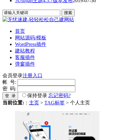
5Usujian主题4.5.7版本发布
2019-07-30
首页
网站源码/模板
WordPress插件
建站教程
客服插件
弹窗插件
会员登录
注册入口
帐 号:
密 码:
保持登录
忘记密码?
登 录
当前位置:
：
主页
>
TAG标签
> 个人主页