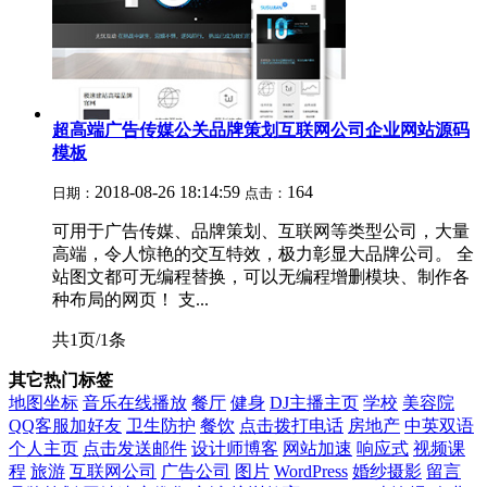
超高端广告传媒公关品牌策划互联网公司企业网站源码
模板
2018-08-26 18:14:59
164
日期：
点击：
可用于广告传媒、品牌策划、互联网等类型公司，大量
高端，令人惊艳的交互特效，极力彰显大品牌公司。 全
站图文都可无编程替换，可以无编程增删模块、制作各
种布局的网页！ 支...
共1页/1条
其它热门标签
地图坐标
音乐在线播放
餐厅
健身
DJ主播主页
学校
美容院
QQ客服加好友
卫生防护
餐饮
点击拨打电话
房地产
中英双语
个人主页
点击发送邮件
设计师博客
网站加速
响应式
视频课
程
旅游
互联网公司
广告公司
图片
WordPress
婚纱摄影
留言