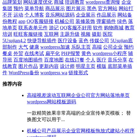
品牌策划
网站速度优化
商城
培训教育
wordpress查询慢
企业
集团
预约
菜单导航
商品展示
图片展示
黑色
官方网站
网站打
不开
运动
个人博客
音乐网站源码
企业展示
作品展示
网站备
份教程
app
QQ客服链接
机械公司
装修装饰
弹窗插件
绿色
落
地单页
联系表单元件
游记
QQ客服不好用
软件
购物商城
教育
培训
旺旺客服链接
互联网
主题升级
视频
摄影
医院
5Usujian4.2
快捷导航插件
医疗设备
蓝色
传媒公司
5Usujian底
部制作
大气
健康
wordpress加速
乐队主页
高端
公司企业
预约
餐桌
外贸
在线考试
扁平化
PHP报警
黄色
wordpress小程序
辅
导班
百度地图插件
百度地图
在线订餐
个人
医疗
音乐分享
在
线教育
图片作品
更新内容
设计师
明星主页
横版
底部菜单插
件
WordPress备份
wordpress wa
链接形式
推荐内容
高端视差滚动互联网企业公司官方网站落地单页
wordpress网站模板源码
一款精简效果非常高端的企业宣传单页模板； 替
换图文可以用于...
机械公司产品展示企业官网模板拖放式建站小程序