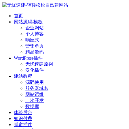
首页
网站源码/模板
企业网站
个人博客
响应式
营销单页
精品源码
WordPress插件
无忧速建原创
汉化插件
建站教程
源码使用
服务器域名
网站运维
二次开发
数据库
体验后台
知识付费
弹窗插件