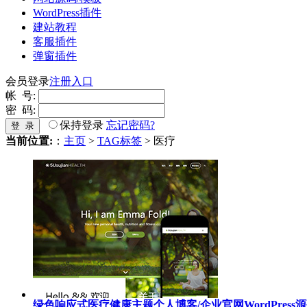
WordPress插件
建站教程
客服插件
弹窗插件
会员登录
注册入口
帐 号:
密 码:
保持登录
忘记密码?
登 录
当前位置:
：
主页
>
TAG标签
> 医疗
绿色响应式医疗健康主题个人博客/企业官网WordPress