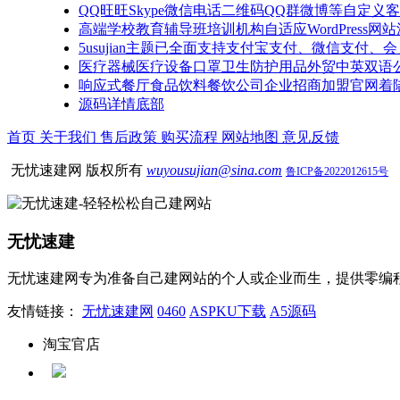
QQ旺旺Skype微信电话二维码QQ群微博等自定义客服W
高端学校教育辅导班培训机构自适应WordPress网
5usujian主题已全面支持支付宝支付、微信支付、
医疗器械医疗设备口罩卫生防护用品外贸中英双语公司网
响应式餐厅食品饮料餐饮公司企业招商加盟官网着
源码详情底部
首页
关于我们
售后政策
购买流程
网站地图
意见反馈
无忧速建网 版权所有
wuyousujian@sina.com
鲁ICP备2022012615号
无忧速建
无忧速建网专为准备自己建网站的个人或企业而生，提供零编
友情链接：
无忧速建网
0460
ASPKU下载
A5源码
淘宝官店