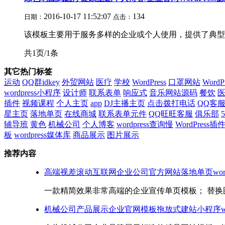
2016-10-17 11:52:07
134
日期：
点击：
该模板主要用于服务多样的企业或个人使用，提供了典型
共1页/1条
其它热门标签
运动
QQ群idkey
外贸网站
医疗
学校
WordPress
口罩网站
Word
wordpress小程序
设计师
联系表单
响应式
音乐网站源码
餐饮
插件
视频课程
个人主页
app
DJ主播主页
点击拨打电话
QQ客
星主页
落地单页
在线商城
联系表单元件
QQ旺旺客服
俱乐部
5
辅导班
黄色
机械公司
个人博客
wordpress查询慢
WordPress插
板
wordpress媒体库
商品展示
图片展示
推荐内容
高端视差滚动互联网企业公司官方网站落地单页wordp
一款精简效果非常高端的企业宣传单页模板； 替换图
机械公司产品展示企业官网模板拖放式建站小程序word