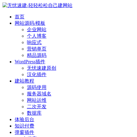
首页
网站源码/模板
企业网站
个人博客
响应式
营销单页
精品源码
WordPress插件
无忧速建原创
汉化插件
建站教程
源码使用
服务器域名
网站运维
二次开发
数据库
体验后台
知识付费
弹窗插件