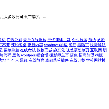
大多数公司推广需求。...
坐标
广告公司
音乐在线播放
无忧速建主题
企业展示
预约
旅游
打不开
预约餐桌
更新内容
wordpress加速
餐厅
着陆页
快捷导航
记
菜单导航
在线考试
购物商城
静态化
视差滚动单页
互联网
明
ss短代码
黑色
wordpress后台慢
摄影师主页
蓝色
招商加盟
横版
房地产
个人
黑红
在线教育
底部菜单插件
在线订餐
学校网站模