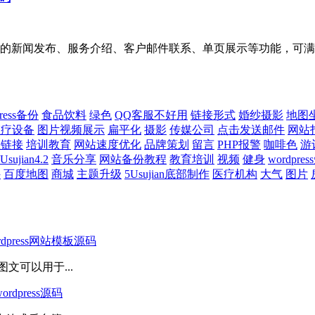
的新闻发布、服务介绍、客户邮件联系、单页展示等功能，可满足
Press备份
食品饮料
绿色
QQ客服不好用
链接形式
婚纱摄影
地图
医疗设备
图片视频展示
扁平化
摄影
传媒公司
点击发送邮件
网站
服链接
培训教育
网站速度优化
品牌策划
留言
PHP报警
咖啡色
游
Usujian4.2
音乐分享
网站备份教程
教育培训
视频
健身
wordpre
件
百度地图
商城
主题升级
5Usujian底部制作
医疗机构
大气
图片
ress网站模板源码
文可以用于...
press源码