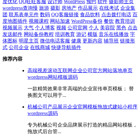
度优化
QQ旺旺客服
设计师
WordPress
预约
软件
摄影师主页
wordpress查询慢
旅游
摄影
房地产
作品展示
在线考试
企业集
团
联系表单元件
数码
QQ客服链接
食品饮料
点击拨打电话
百
度地图插件
视频课程
网站加速
WordPress备份
餐饮
教育培训
视频展示
大气
个人博客
视频
公司官网
个人
美容院
黑色
点击
发送邮件
网站备份教程
培训教育
游记
横版
音乐在线播放
字
体图标
明星主页
微信电话客服
健康
更新内容
辅导班
链接形
式
公司企业
在线商城
快捷导航插件
推荐内容
高端视差滚动互联网企业公司官方网站落地单页
wordpress网站模板源码
一款精简效果非常高端的企业宣传单页模板； 替
换图文可以用于...
机械公司产品展示企业官网模板拖放式建站小程序
wordpress源码
专为机械公司企业品牌展示打造的精品网站模板，
拖放式后台管...