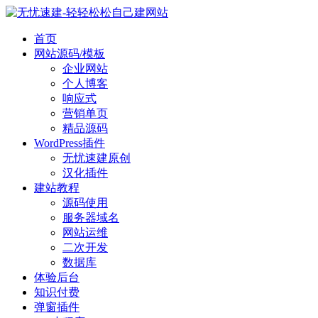
首页
网站源码/模板
企业网站
个人博客
响应式
营销单页
精品源码
WordPress插件
无忧速建原创
汉化插件
建站教程
源码使用
服务器域名
网站运维
二次开发
数据库
体验后台
知识付费
弹窗插件