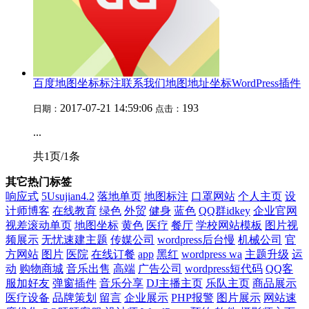
百度地图坐标标注联系我们地图地址坐标WordPress插件
2017-07-21 14:59:06
193
日期：
点击：
...
共1页/1条
其它热门标签
响应式
5Usujian4.2
落地单页
地图标注
口罩网站
个人主页
设
计师博客
在线教育
绿色
外贸
健身
蓝色
QQ群idkey
企业官网
视差滚动单页
地图坐标
黄色
医疗
餐厅
学校网站模板
图片视
频展示
无忧速建主题
传媒公司
wordpress后台慢
机械公司
官
方网站
图片
医院
在线订餐
app
黑红
wordpress wa
主题升级
运
动
购物商城
音乐出售
高端
广告公司
wordpress短代码
QQ客
服加好友
弹窗插件
音乐分享
DJ主播主页
乐队主页
商品展示
医疗设备
品牌策划
留言
企业展示
PHP报警
图片展示
网站速