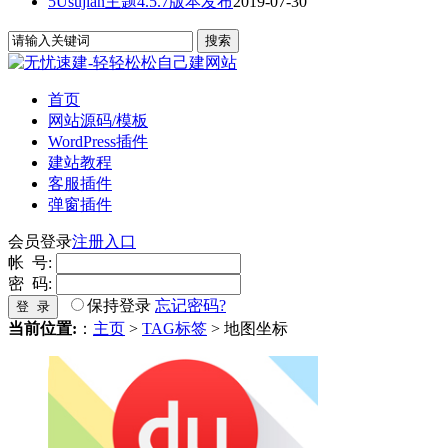
5Usujian主题4.5.7版本发布
2019-07-30
首页
网站源码/模板
WordPress插件
建站教程
客服插件
弹窗插件
会员登录
注册入口
帐 号:
密 码:
保持登录
忘记密码?
登 录
当前位置:
：
主页
>
TAG标签
> 地图坐标