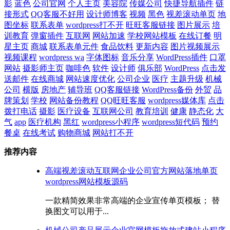
影
蓝色
公司官网
个人主页
美容院
传媒公司
快捷导航插件
链
接形式
QQ客服不好用
设计师博客
视频
黑色
视差滚动单页
地
图坐标
联系表单
wordpress打不开
旺旺客服链接
图片展示
培
训教育
弹窗插件
互联网
网站加速
学校网站模板
在线订餐
明
星主页
商城
联系表单元件
食品饮料
更新内容
图片视频展示
视频课程
wordpress wa
字体图标
音乐分享
WordPress插件
口罩
网站
摄影师主页
咖啡色
软件
设计师
俱乐部
WordPress
点击发
送邮件
在线商城
网站速度优化
公司企业
医疗
主题升级
机械
公司
横版
房地产
辅导班
QQ客服链接
WordPress备份
外贸
品
牌策划
学校
网站备份教程
QQ旺旺客服
wordpress媒体库
点击
拨打电话
摄影
医疗设备
互联网公司
教育培训
健康
静态化
大
气
app
医疗机构
黑红
wordpress小程序
wordpress短代码
预约
餐桌
在线考试
购物商城
网站打不开
推荐内容
高端视差滚动互联网企业公司官方网站落地单页
wordpress网站模板源码
一款精简效果非常高端的企业宣传单页模板； 替
换图文可以用于...