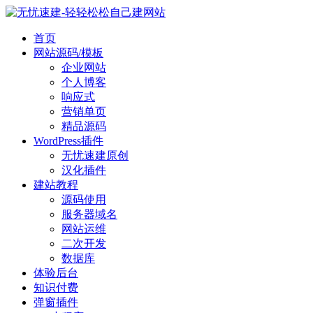
首页
网站源码/模板
企业网站
个人博客
响应式
营销单页
精品源码
WordPress插件
无忧速建原创
汉化插件
建站教程
源码使用
服务器域名
网站运维
二次开发
数据库
体验后台
知识付费
弹窗插件