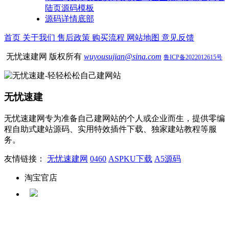
陆页源码模板
源码详情底部
首页
关于我们
售后政策
购买流程
网站地图
意见反馈
无忧速建网 版权所有
wuyousujian@sina.com
鲁ICP备2022012615号
无忧速建
无忧速建网专为准备自己建网站的个人或企业而生，提供零编
程自助式建站源码、实用特效插件下载、独家建站教程等服
务。
友情链接：
无忧速建网
0460
ASPKU下载
A5源码
淘宝官店