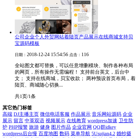
公司企业个人外贸网站着陆页产品展示在线商城支持贝
宝源码模板
2018-12-24 15:54:56
116
日期：
点击：
全站图文都可替换，可以任意增删模块、制作各种布局
的网页，所有操作无需编程！ 支持前台英文，后台中
文； 支持在线商城，贝宝收款； 两种预设首页布局，着
陆页、商城随心切换...
共1页/1条
其它热门标签
高端
DJ主播主页
微信电话客服
作品展示
音乐网站源码
企业
展示
留言
中英双语
视频展示
在线教育
wordpress加速
卫生防
护
PHP报警
旅游
健身
图片作品
企业官网
QQ群idkey
wordpress后台慢
百度地图
数码
菜单导航
5Usujian4.2
婚纱摄