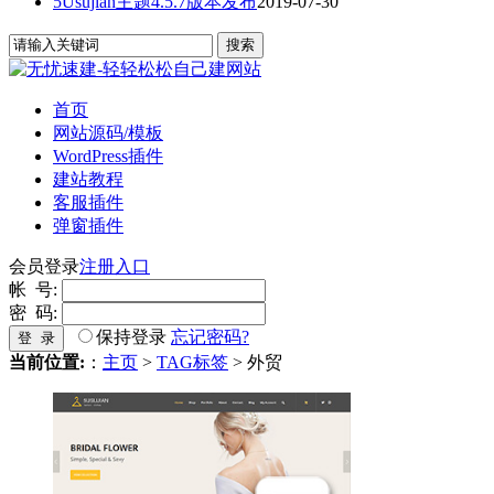
5Usujian主题4.5.7版本发布
2019-07-30
首页
网站源码/模板
WordPress插件
建站教程
客服插件
弹窗插件
会员登录
注册入口
帐 号:
密 码:
保持登录
忘记密码?
登 录
当前位置:
：
主页
>
TAG标签
> 外贸