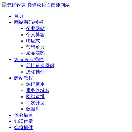
首页
网站源码/模板
企业网站
个人博客
响应式
营销单页
精品源码
WordPress插件
无忧速建原创
汉化插件
建站教程
源码使用
服务器域名
网站运维
二次开发
数据库
体验后台
知识付费
弹窗插件