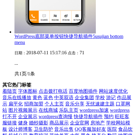
WordPress底部菜单按钮快捷导航插件5usujian bottom
menu
2018-07-11 15:17:16
71
日期：
点击：
...
共1页/1条
其它热门标签
着陆页
字体图标
点击拨打电话
百度地图插件
网站速度优化
音乐在线播放
黄色
蓝色
中英双语
企业集团
学校
游记
作品展
示
扁平化
招商加盟
个人主页
音乐分享
无忧速建主题
口罩网
站
图片视频展示
在线商城
乐队主页
wordpress加速
wordpress
打不开
企业展示
wordpress查询慢
快捷导航插件
预约
旺旺客
服链接
健身
婚纱摄影
商品展示
企业官网
房地产
学校网站模
板
设计师博客
卫生防护
音乐出售
QQ客服加好友
医院
食品饮