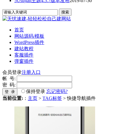
5Usujian主题4.5.7版本发布
2019-07-30
首页
网站源码/模板
WordPress插件
建站教程
客服插件
弹窗插件
会员登录
注册入口
帐 号:
密 码:
保持登录
忘记密码?
登 录
当前位置:
：
主页
>
TAG标签
> 快捷导航插件