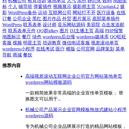
料
机械公司
教育培训
落地单页
大气
黑色
静态化
数码
地图坐
标
个人
辅导班
弹窗插件
视频展示
摄影师主页
5Usujian4.2
摄
影
WordPress备份
运动
互联网公司
网站打不开
医疗设备
在线
订餐
公司企业
黑红
图片作品
外贸
图片展示
底部菜单插件
WordPress
联系表单
设计师
音乐网站源码
美容院
点击发送邮
件
联系表单元件
QQ群idkey
图片
DJ主播主页
高端
PHP报警
地图标注
餐厅
绿色
wordpress后台慢
wordpress媒体库
QQ旺旺
客服
视频
明星主页
培训教育
微信电话客服
视差滚动单页
wordpress小程序
在线考试
医疗
横版
公司官网
品牌策划
菜单
导航
商城
餐饮
推荐内容
高端视差滚动互联网企业公司官方网站落地单页
wordpress网站模板源码
一款精简效果非常高端的企业宣传单页模板； 替
换图文可以用于...
机械公司产品展示企业官网模板拖放式建站小程序
wordpress源码
专为机械公司企业品牌展示打造的精品网站模板，