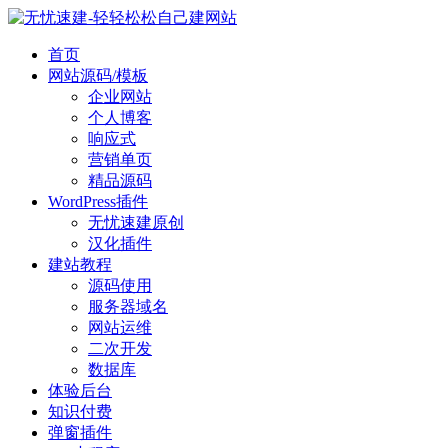
首页
网站源码/模板
企业网站
个人博客
响应式
营销单页
精品源码
WordPress插件
无忧速建原创
汉化插件
建站教程
源码使用
服务器域名
网站运维
二次开发
数据库
体验后台
知识付费
弹窗插件