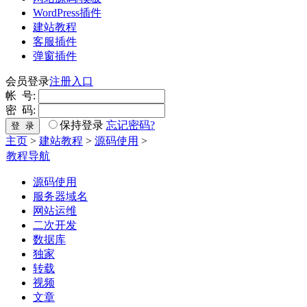
WordPress插件
建站教程
客服插件
弹窗插件
会员登录
注册入口
帐 号:
密 码:
保持登录
忘记密码?
登 录
主页
>
建站教程
>
源码使用
>
教程导航
源码使用
服务器域名
网站运维
二次开发
数据库
独家
转载
视频
文章