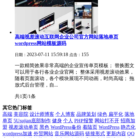
高端视差滚动互联网企业公司官方网站落地单页
wordpress网站模板源码
2023-07-11 15:59:18
155
日期：
点击：
一款精简效果非常高端的企业宣传单页模板； 替换图文
可以用于各行各业企业官网； 整体采用视差滚动效果，
随着页面滚动，各个模块展现不同动画，时尚高端； 拖
放式后台管理，自...
共1页/1条
其它热门标签
高端
美容院
设计师博客
个人博客
品牌策划
绿色
扁平化
落地
单页
5Usujian底部制作
健身
个人
PHP报警
网站打不开
招商加
盟
视差滚动单页
黑色
WordPress备份
着陆页
WordPress
静态化
wordpress加速
外贸网站
音乐网站源码
链接形式
更新内容
QQ