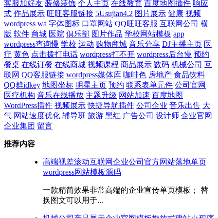
客服加好友
装修装饰
个人主页
在线教育
百度地图插件
响应
式
作品展示
旺旺客服链接
5Usujian4.2
图片展示
健康
视频
wordpress wa
字体图标
口罩网站
QQ旺旺客服
互联网公司
横
版
软件
商城
医院
俱乐部
图片作品
学校网站模板
app
wordpress查询慢
学校
运动
购物商城
音乐分享
DJ主播主页
医
疗
黄色
点击拨打电话
wordpress打不开
wordpress后台慢
预约
餐桌
在线订餐
在线商城
视频课程
商品展示
数码
机械公司
互
联网
QQ客服链接
wordpress媒体库
咖啡色
房地产
食品饮料
QQ群idkey
地图坐标
明星主页
预约
联系表单元件
公司官网
医疗机构
音乐在线播放
主题升级
网站加速
百度地图
WordPress插件
视频展示
快捷导航插件
公司企业
音乐出售
大
气
网站速度优化
辅导班
旅游
黑红
广告公司
设计师
企业官网
企业集团
留言
推荐内容
高端视差滚动互联网企业公司官方网站落地单页
wordpress网站模板源码
一款精简效果非常高端的企业宣传单页模板； 替
换图文可以用于...