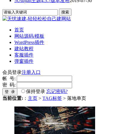
5Usujian主题4.5.7版本发布
2019-07-30
首页
网站源码/模板
WordPress插件
建站教程
客服插件
弹窗插件
会员登录
注册入口
帐 号:
密 码:
保持登录
忘记密码?
登 录
当前位置:
：
主页
>
TAG标签
> 落地单页