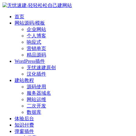
首页
网站源码/模板
企业网站
个人博客
响应式
营销单页
精品源码
WordPress插件
无忧速建原创
汉化插件
建站教程
源码使用
服务器域名
网站运维
二次开发
数据库
体验后台
知识付费
弹窗插件