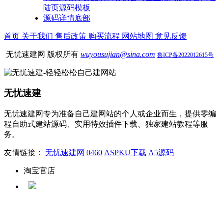
陆页源码模板
源码详情底部
首页
关于我们
售后政策
购买流程
网站地图
意见反馈
无忧速建网 版权所有
wuyousujian@sina.com
鲁ICP备2022012615号
无忧速建
无忧速建网专为准备自己建网站的个人或企业而生，提供零编
程自助式建站源码、实用特效插件下载、独家建站教程等服
务。
友情链接：
无忧速建网
0460
ASPKU下载
A5源码
淘宝官店