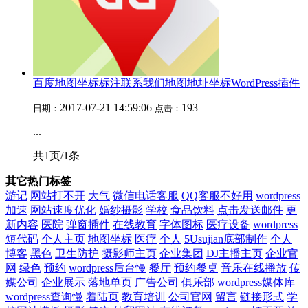
百度地图坐标标注联系我们地图地址坐标WordPress插件
2017-07-21 14:59:06
193
日期：
点击：
...
共1页/1条
其它热门标签
游记
网站打不开
大气
微信电话客服
QQ客服不好用
wordpress
加速
网站速度优化
婚纱摄影
学校
食品饮料
点击发送邮件
更
新内容
医院
弹窗插件
在线教育
字体图标
医疗设备
wordpress
短代码
个人主页
地图坐标
医疗
个人
5Usujian底部制作
个人
博客
黑色
卫生防护
摄影师主页
企业集团
DJ主播主页
企业官
网
绿色
预约
wordpress后台慢
餐厅
预约餐桌
音乐在线播放
传
媒公司
企业展示
落地单页
广告公司
俱乐部
wordpress媒体库
wordpress查询慢
着陆页
教育培训
公司官网
留言
链接形式
学