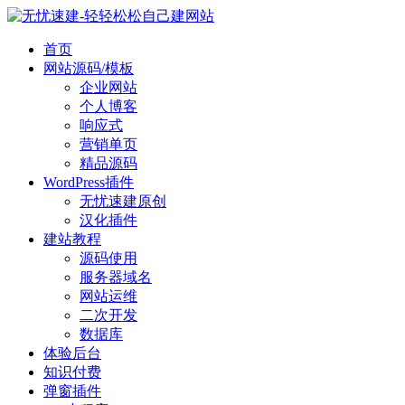
首页
网站源码/模板
企业网站
个人博客
响应式
营销单页
精品源码
WordPress插件
无忧速建原创
汉化插件
建站教程
源码使用
服务器域名
网站运维
二次开发
数据库
体验后台
知识付费
弹窗插件