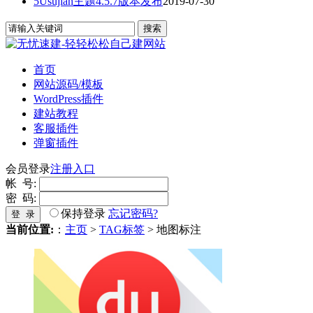
5Usujian主题4.5.7版本发布
2019-07-30
首页
网站源码/模板
WordPress插件
建站教程
客服插件
弹窗插件
会员登录
注册入口
帐 号:
密 码:
保持登录
忘记密码?
登 录
当前位置:
：
主页
>
TAG标签
> 地图标注