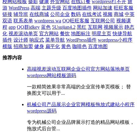
校网站模板
摄影
健康
外贸网站
在线订餐
wordpress打不开
旅
游
WordPress
高端
主题升级
百度地图插件
网站加速
旺旺客服
链接
辅导班
在线商城
公司企业
数码
在线考试
视频
商城
中英
双语
联系表单
wordpress wa
QQ旺旺客服
互联网公司
视频课
程
app
QQ群idkey
蓝色
5Usujian4.2
黑红
互联网
视频展示
静态
化
视差滚动单页
官方网站
餐饮
地图标注
明星主页
快捷导航
插件
设计师
响应式
菜单导航
WordPress插件
wordpress小程序
横版
招商加盟
健身
扁平化
黄色
咖啡色
百度地图
推荐内容
高端视差滚动互联网企业公司官方网站落地单页
wordpress网站模板源码
一款精简效果非常高端的企业宣传单页模板； 替
换图文可以用于...
机械公司产品展示企业官网模板拖放式建站小程序
wordpress源码
专为机械公司企业品牌展示打造的精品网站模板，
拖放式后台管...