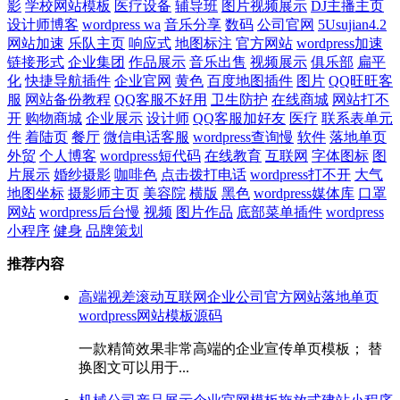
影
学校网站模板
医疗设备
辅导班
图片视频展示
DJ主播主页
设计师博客
wordpress wa
音乐分享
数码
公司官网
5Usujian4.2
网站加速
乐队主页
响应式
地图标注
官方网站
wordpress加速
链接形式
企业集团
作品展示
音乐出售
视频展示
俱乐部
扁平
化
快捷导航插件
企业官网
黄色
百度地图插件
图片
QQ旺旺客
服
网站备份教程
QQ客服不好用
卫生防护
在线商城
网站打不
开
购物商城
企业展示
设计师
QQ客服加好友
医疗
联系表单元
件
着陆页
餐厅
微信电话客服
wordpress查询慢
软件
落地单页
外贸
个人博客
wordpress短代码
在线教育
互联网
字体图标
图
片展示
婚纱摄影
咖啡色
点击拨打电话
wordpress打不开
大气
地图坐标
摄影师主页
美容院
横版
黑色
wordpress媒体库
口罩
网站
wordpress后台慢
视频
图片作品
底部菜单插件
wordpress
小程序
健身
品牌策划
推荐内容
高端视差滚动互联网企业公司官方网站落地单页
wordpress网站模板源码
一款精简效果非常高端的企业宣传单页模板； 替
换图文可以用于...