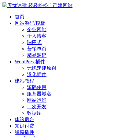
首页
网站源码/模板
企业网站
个人博客
响应式
营销单页
精品源码
WordPress插件
无忧速建原创
汉化插件
建站教程
源码使用
服务器域名
网站运维
二次开发
数据库
体验后台
知识付费
弹窗插件