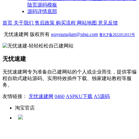
陆页源码模板
源码详情底部
首页
关于我们
售后政策
购买流程
网站地图
意见反馈
无忧速建网 版权所有
wuyousujian@sina.com
鲁ICP备2022012615号
无忧速建
无忧速建网专为准备自己建网站的个人或企业而生，提供零编
程自助式建站源码、实用特效插件下载、独家建站教程等服
务。
友情链接：
无忧速建网
0460
ASPKU下载
A5源码
淘宝官店