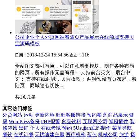
公司企业个人外贸网站着陆页产品展示在线商城支持贝
宝源码模板
2018-12-24 15:54:56
116
日期：
点击：
全站图文都可替换，可以任意增删模块、制作各种布局
的网页，所有操作无需编程！ 支持前台英文，后台中
文； 支持在线商城，贝宝收款； 两种预设首页布局，着
陆页、商城随心切换...
共1页/1条
其它热门标签
外贸网站
运动
更新内容
旺旺客服链接
预约餐桌
商品展示
健
康
WordPress备份
PHP报警
食品饮料
互联网公司
弹窗插件
装
修装饰
黑红
个人
在线考试
预约
5Usujian底部制作
菜单导航
餐饮
在线订餐
无忧速建主题
医疗机构
蓝色
机械公司
旅游
摄