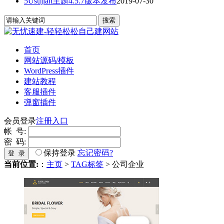
5Usujian主题4.5.7版本发布
2019-07-30
首页
网站源码/模板
WordPress插件
建站教程
客服插件
弹窗插件
会员登录
注册入口
帐 号:
密 码:
保持登录
忘记密码?
登 录
当前位置:
：
主页
>
TAG标签
> 公司企业