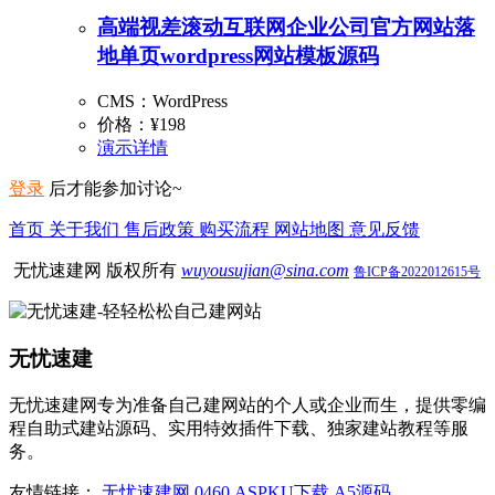
高端视差滚动互联网企业公司官方网站落
地单页wordpress网站模板源码
CMS：WordPress
价格：
¥198
演示
详情
登录
后才能参加讨论~
首页
关于我们
售后政策
购买流程
网站地图
意见反馈
无忧速建网 版权所有
wuyousujian@sina.com
鲁ICP备2022012615号
无忧速建
无忧速建网专为准备自己建网站的个人或企业而生，提供零编
程自助式建站源码、实用特效插件下载、独家建站教程等服
务。
友情链接：
无忧速建网
0460
ASPKU下载
A5源码