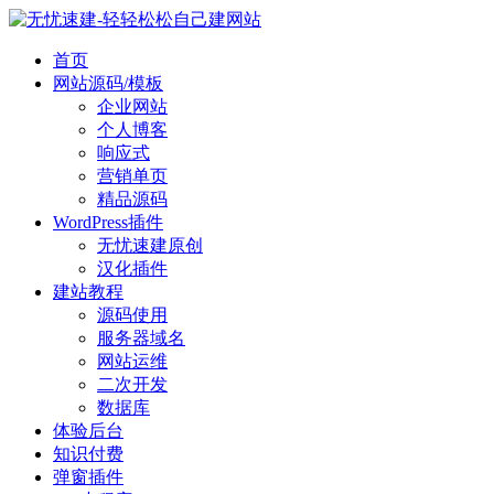
首页
网站源码/模板
企业网站
个人博客
响应式
营销单页
精品源码
WordPress插件
无忧速建原创
汉化插件
建站教程
源码使用
服务器域名
网站运维
二次开发
数据库
体验后台
知识付费
弹窗插件