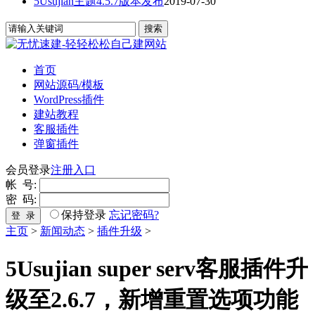
5Usujian主题4.5.7版本发布
2019-07-30
首页
网站源码/模板
WordPress插件
建站教程
客服插件
弹窗插件
会员登录
注册入口
帐 号:
密 码:
保持登录
忘记密码?
登 录
主页
>
新闻动态
>
插件升级
>
5Usujian super serv客服插件升
级至2.6.7，新增重置选项功能