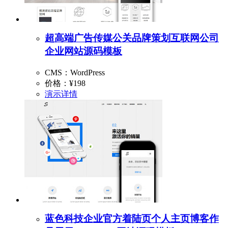
超高端广告传媒公关品牌策划互联网公司
企业网站源码模板
CMS：WordPress
价格：
¥198
演示
详情
蓝色科技企业官方着陆页个人主页博客作