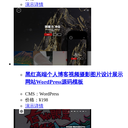
演示
详情
黑红高端个人博客视频摄影图片设计展示
网站WordPress源码模板
CMS：WordPress
价格：
¥198
演示
详情