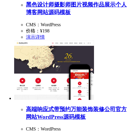
黑色设计师摄影师图片视频作品展示个人
博客网站源码模板
CMS：WordPress
价格：
¥198
演示
详情
高端响应式带预约万能装饰装修公司官方
网站WordPress源码模板
CMS：WordPress