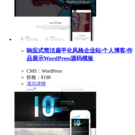
响应式简洁扁平化风格企业站/个人博客/作
品展示WordPress源码模板
CMS：WordPress
价格：
¥198
演示
详情