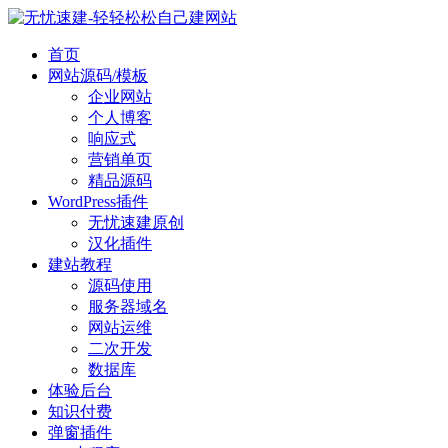
首页
网站源码/模板
企业网站
个人博客
响应式
营销单页
精品源码
WordPress插件
无忧速建原创
汉化插件
建站教程
源码使用
服务器域名
网站运维
二次开发
数据库
体验后台
知识付费
弹窗插件