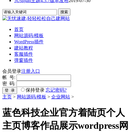
5Usujian主题4.5.7版本发布
2019-07-30
首页
网站源码/模板
WordPress插件
建站教程
客服插件
弹窗插件
会员登录
注册入口
帐 号:
密 码:
保持登录
忘记密码?
登 录
主页
>
网站源码/模板
>
企业网站
>
蓝色科技企业官方着陆页个人
主页博客作品展示wordpress网