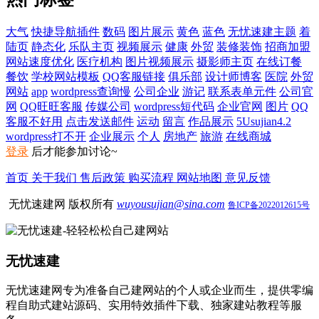
大气
快捷导航插件
数码
图片展示
黄色
蓝色
无忧速建主题
着
陆页
静态化
乐队主页
视频展示
健康
外贸
装修装饰
招商加盟
网站速度优化
医疗机构
图片视频展示
摄影师主页
在线订餐
餐饮
学校网站模板
QQ客服链接
俱乐部
设计师博客
医院
外贸
网站
app
wordpress查询慢
公司企业
游记
联系表单元件
公司官
网
QQ旺旺客服
传媒公司
wordpress短代码
企业官网
图片
QQ
客服不好用
点击发送邮件
运动
留言
作品展示
5Usujian4.2
wordpress打不开
企业展示
个人
房地产
旅游
在线商城
登录
后才能参加讨论~
首页
关于我们
售后政策
购买流程
网站地图
意见反馈
无忧速建网 版权所有
wuyousujian@sina.com
鲁ICP备2022012615号
无忧速建
无忧速建网专为准备自己建网站的个人或企业而生，提供零编
程自助式建站源码、实用特效插件下载、独家建站教程等服